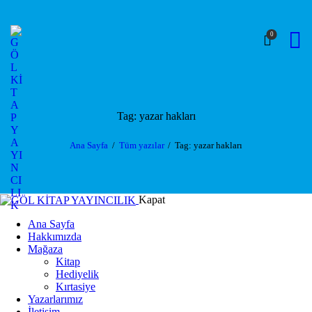
Skip to content
Skip to footer
0
Tag: yazar hakları
Ana Sayfa
Tüm yazılar
Tag: yazar hakları
Kapat
Ana Sayfa
Hakkımızda
Mağaza
Kitap
Hediyelik
Kırtasiye
Yazarlarımız
İletişim