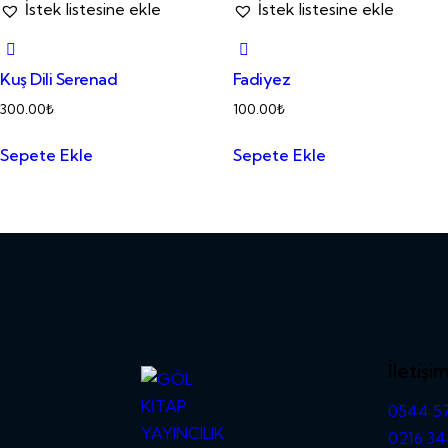
İstek listesine ekle
İstek listesine ekle
Kuş Dili Serenad
Fadiyez
300.00
₺
100.00
₺
Sepete Ekle
Sepete Ekle
İletişi
0544 57
0216 34