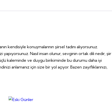
anın kendisiyle konuşmalarının şiirsel tadını alıyorsunuz.
yapıyorsunuz. Nasıl insan olunur, sevginin ortak dili nedir, şiir
m’ın güçlü kaleminde ve duygu birikiminde bu durumu daha iyi
izi anlamanız için size bir yol açıyor. Bazen zayıflıklarınızı,