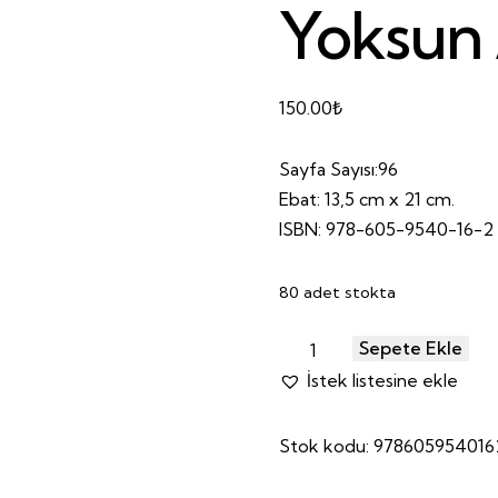
Yoksun 
150.00
₺
Sayfa Sayısı:96
Ebat: 13,5 cm x 21 cm.
ISBN: 978-605-9540-16-2
80 adet stokta
Sepete Ekle
İstek listesine ekle
Stok kodu:
978605954016