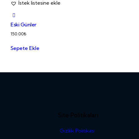
İstek listesine ekle
Eski Günler
150.00
₺
Sepete Ekle
Site Politikaları
Gizlilik Politikası