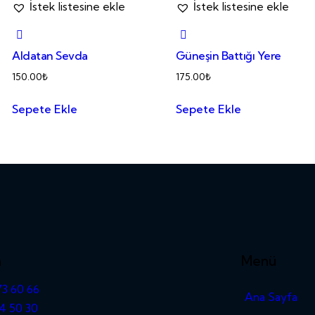
İstek listesine ekle
İstek listesine ekle
Aldatan Sevda
Güneşin Battığı Yere
150.00
₺
175.00
₺
Sepete Ekle
Sepete Ekle
m
Menü
3 60 66
Ana Sayfa
4 50 30