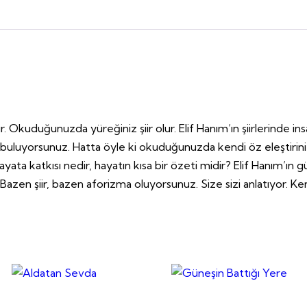
. Okuduğunuzda yüreğiniz şiir olur. Elif Hanım’ın şiirlerinde ins
i buluyorsunuz. Hatta öyle ki okuduğunuzda kendi öz eleştirinizi 
rir, hayata katkısı nedir, hayatın kısa bir özeti midir? Elif Hanı
azen şiir, bazen aforizma oluyorsunuz. Size sizi anlatıyor. Kendin