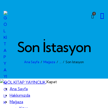
Skip to content
Skip to footer
0
Son İstasyon
Ana Sayfa
Mağaza
...
Son İstasyon
Kapat
Ana Sayfa
Hakkımızda
Mağaza