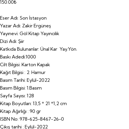
150.00
₺
Eser Adı:
Son İstasyon
Yazar Adı:
Zakir Ergüneş
Yayınevi:
Göl Kitap Yayıncılık
Dizi Adı:
Şiir
Katkıda Bulunanlar:
Ünal Kar Yay.Yön.
Baskı Adedi:
1000
Cilt Bilgisi
: Karton Kapak
Kağıt Bilgisi :
2. Hamur
Basım Tarihi
: Eylül-2022
Basım Bilgisi:
1.Basım
Sayfa Sayısı:
128
Kitap Boyutları:
13,5 * 21 *1,2 cm
Kitap Ağırlığı :
90 gr
ISBN No:
978-625-8467-26-0
Çıkış tarihi :
Eylül-2022