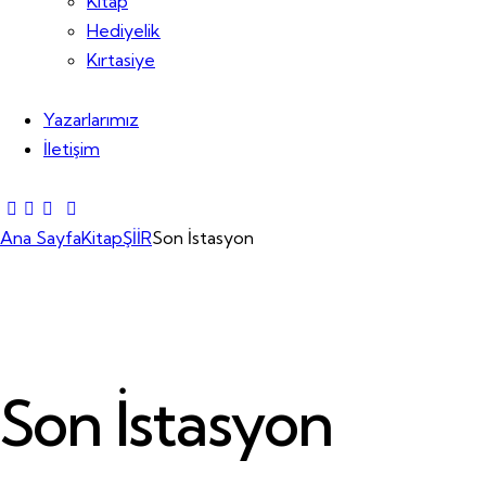
Kitap
Hediyelik
Kırtasiye
Yazarlarımız
İletişim
Ana Sayfa
Kitap
ŞİİR
Son İstasyon
Son İstasyon